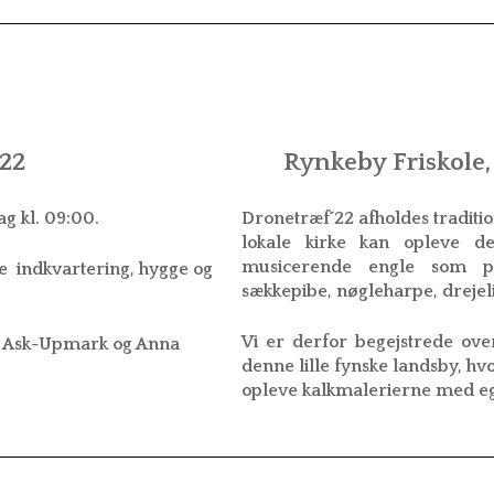
022
Rynkeby Friskole,
ag kl. 09:00.
Dronetræf´22 afholdes traditi
lokale kirke kan opleve d
musicerende engle som p
e indkvartering, hygge og
sækkepibe, nøgleharpe, dreje
Vi er derfor begejstrede over
ik Ask-Upmark og Anna
denne lille fynske landsby, hv
opleve kalkmalerierne med eg