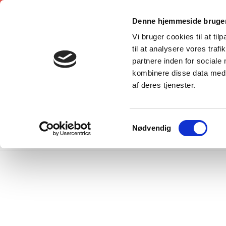
Denne hjemmeside bruger
Vi bruger cookies til at til
til at analysere vores tra
partnere inden for sociale
kombinere disse data med a
af deres tjenester.
Samtykkevalg
VELKOMMEN
OM O
Nødvendig
OM F
KONT
HÆDE
VEDT