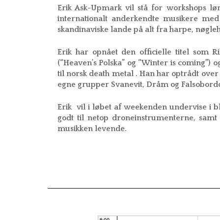
Erik Ask-Upmark vil stå for workshops l
internationalt anderkendte musikere med 
skandinaviske lande på alt fra harpe, nøgl
Erik har opnået den officielle titel som R
(“Heaven’s Polska” og “Winter is coming”) o
til norsk death metal . Han har optrådt ove
egne grupper Svanevit, Dråm og Falsobord
Erik vil i løbet af weekenden undervise i b
godt til netop droneinstrumenterne, samt
musikken levende.