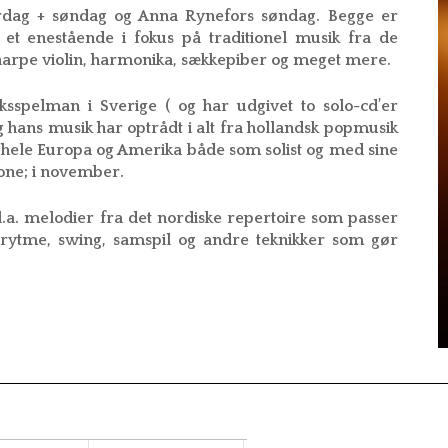
ørdag + søndag og Anna Rynefors søndag. Begge er
et enestående i fokus på traditionel musik fra de
eharpe violin, harmonika, sækkepiber og meget mere.
iksspelman i Sverige ( og har udgivet to solo-cd’er
g hans musik har optrådt i alt fra hollandsk popmusik
r hele Europa og Amerika både som solist og med sine
one; i november.
l.a. melodier fra det nordiske repertoire som passer
 rytme, swing, samspil og andre teknikker som gør