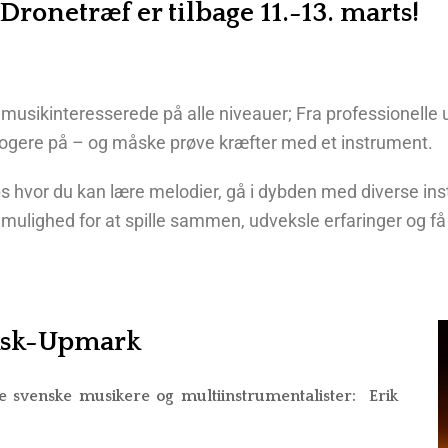
Dronetræf er tilbage 11.-13. marts!
OLITIK
HJÆLP TIL KØB OG SALG
KA
TE/PARTNERE
K
musikinteresserede på alle niveauer; Fra professionelle u
logere på – og måske prøve kræfter med et instrument.
hvor du kan lære melodier, gå i dybden med diverse ins
 mulighed for at spille sammen, udveksle erfaringer og få
Ask-Upmark
 de svenske musikere og multiinstrumentalister: Erik