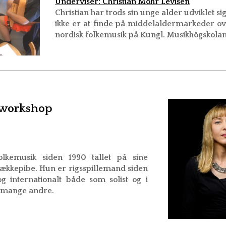
Underviser: Christian Mohr Levisen
Christian har trods sin unge alder udviklet si
ikke er at finde på middelaldermarkeder ov
nordisk folkemusik på Kungl. Musikhögskolan
-workshop
lkemusik siden 1990 tallet på sine
sækkepibe. Hun er rigsspillemand siden
og internationalt både som solist og i
 mange andre.