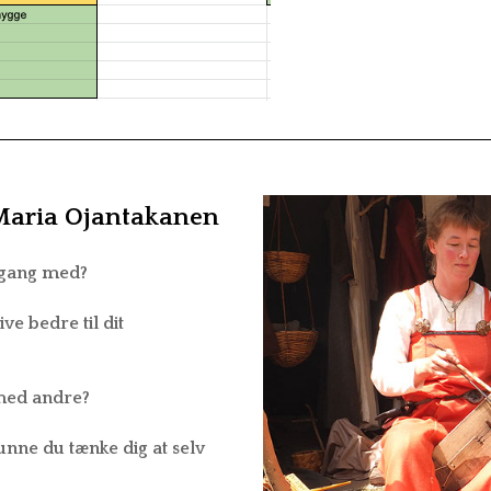
aria Ojantakanen
 gang med?
ve bedre til dit
med andre?
unne du tænke dig at selv