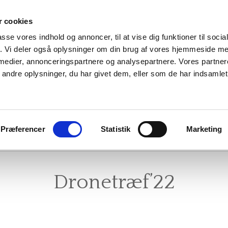
 cookies
Dronemusik Danmar
passe vores indhold og annoncer, til at vise dig funktioner til soci
fik. Vi deler også oplysninger om din brug af vores hjemmeside m
 medier, annonceringspartnere og analysepartnere. Vores partne
Foreningen for danske dronemusikentusiaster
ndre oplysninger, du har givet dem, eller som de har indsamlet 
S
VI TILBYDER
ARRANGEMENTER
PR
Præferencer
Statistik
Marketing
ORENINGEN
INSTRUMENTUDLEJNING
TIDLIGERE ARRANGEMENTE
FO
Dronetræf’22
AKT OS
UNDERVISNING
TIDLIGERE UNDERVISERE
M
RSPRISER
GRATIS NYHEDSBREV
DR
ÆGTER
VIDEN OM DRONER
IN