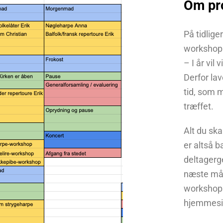
Om pr
På tidlige
workshop 
– I år vil
Derfor lav
tid, som m
træffet.
Alt du ska
er altså b
deltagerge
næste mån
workshops
hjemmesid