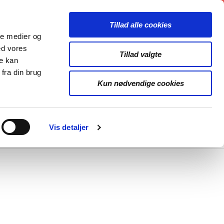
Tillad alle cookies
k
ale medier og
ed vores
Tillad valgte
re kan
fra din brug
Kun nødvendige cookies
OJEKTER
LINKS
Vis detaljer
R
RMIDLINGSTELT
GENEREL INFO
USIKARKIV
FORENINGER
ONEPRISEN
ARRANGEMENTER
STRUMENTBANK
ORKESTRE