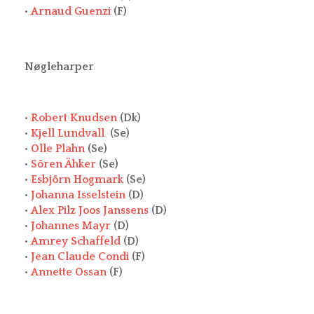
•
Arnaud Guenzi
(F)
Nøgleharper
•
Robert Knudsen
(Dk)
•
Kjell Lundvall
(Se)
•
Olle Plahn
(Se)
•
Sören Ähker
(Se)
•
Esbjörn Hogmark
(Se)
•
Johanna Isselstein
(D)
•
Alex Pilz Joos Janssens
(D)
•
Johannes Mayr
(D)
•
Amrey Schaffeld
(D)
•
Jean Claude Condi
(F)
•
Annette Ossan
(F)