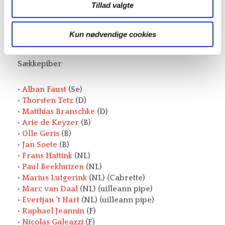
•
Cesar Loureiro Sobral
(S)
Tillad valgte
Kun nødvendige cookies
Sækkepiber
•
Alban Faust
(Se)
•
Thorsten Tetz
(D)
•
Matthias Branschke
(D)
•
Arie de Keyzer
(B)
•
Olle Geris
(B)
•
Jan Soete
(B)
•
Frans Hattink
(NL)
•
Paul Beekhuizen
(NL)
•
Marius Lutgerink
(NL) (Cabrette)
•
Marc van Daal
(NL) (uilleann pipe)
•
Evertjan ‘t Hart
(NL) (uilleann pipe)
•
Raphael Jeannin
(F)
•
Nicolas Galeazzi
(F)