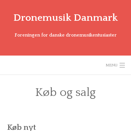
Dronemusik Danmark
Foreningen for danske dronemusikentusiaster
MENU
VELKOMMEN
Køb og salg
OM OS
VI TILBYDER
Køb nyt
ARRANGEMENTER