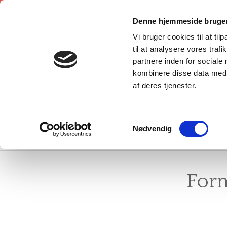
Denne hjemmeside bruger
Vi bruger cookies til at til
til at analysere vores tra
partnere inden for sociale
kombinere disse data med a
af deres tjenester.
Samtykkevalg
VELKOMMEN
OM O
Nødvendig
OM F
Form
KONT
HÆDE
VEDT