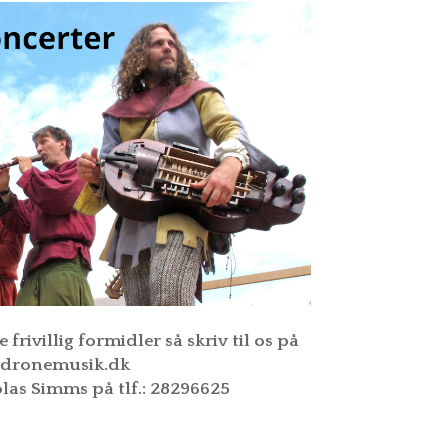
RANTÆNE-INDSPILNING
ULTURWEB
e frivillig formidler så skriv til os på
@dronemusik.dk
olas Simms på tlf.: 28296625