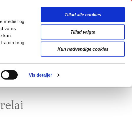
Tillad alle cookies
k
ale medier og
ed vores
Tillad valgte
re kan
fra din brug
Kun nødvendige cookies
OJEKTER
LINKS
Vis detaljer
R
RMIDLINGSTELT
GENEREL INFO
relai
USIKARKIV
FORENINGER
ONEPRISEN
ARRANGEMENTER
STRUMENTBANK
ORKESTRE