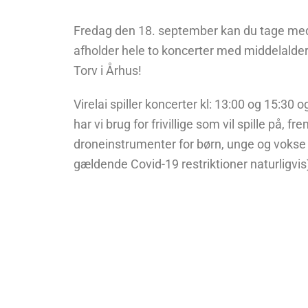
DATAP
Fredag den 18. september kan du tage med
afholder hele to koncerter med middelaldero
STØT
Torv i Århus!
Virelai spiller koncerter kl: 13:00 og 15:30
har vi brug for frivillige som vil spille på, f
droneinstrumenter for børn, unge og vokse
gældende Covid-19 restriktioner naturligvi