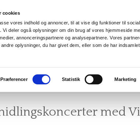
 cookies
Dronemusik Danmar
passe vores indhold og annoncer, til at vise dig funktioner til soci
fik. Vi deler også oplysninger om din brug af vores hjemmeside m
 medier, annonceringspartnere og analysepartnere. Vores partne
Foreningen for danske dronemusikentusiaster
ndre oplysninger, du har givet dem, eller som de har indsamlet 
S
VI TILBYDER
ARRANGEMENTER
PR
Præferencer
Statistik
Marketing
ORENINGEN
INSTRUMENTUDLEJNING
TIDLIGERE ARRANGEMENTE
FO
idlingskoncerter med Vi
AKT OS
UNDERVISNING
TIDLIGERE UNDERVISERE
M
RSPRISER
GRATIS NYHEDSBREV
DR
ÆGTER
VIDEN OM DRONER
IN