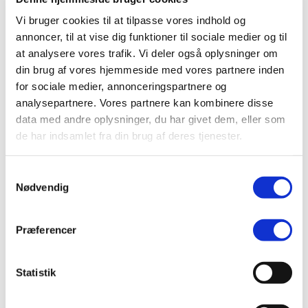
Generalforsamlingen er forebeholdt medlemmer af
Vi bruger cookies til at tilpasse vores indhold og
PROJEKTER
Dronemusik Danmark.
annoncer, til at vise dig funktioner til sociale medier og til
Hvis du ikke allerede er medlem, så
klik her for at
LINKS
at analysere vores trafik. Vi deler også oplysninger om
blive medlem
din brug af vores hjemmeside med vores partnere inden
for sociale medier, annonceringspartnere og
analysepartnere. Vores partnere kan kombinere disse
Praktisk:
data med andre oplysninger, du har givet dem, eller som
de har indsamlet fra din brug af deres tjenester.
Generalforsamlingen bliver afholdt som en del
af programmet på Dronetræf´22.
Samtykkevalg
Nødvendig
Alle med et gældende medlemskab kan deltage
på generalforsamlingen, og det er ikke betinget
Præferencer
af at du har deltaget i træffet.
– Dato: Søndag den 13. marts
Statistik
– Tid: 13:00-14:30
– Sted:
Rynkeby Friskole Kirkevej 5,
Rynkeby