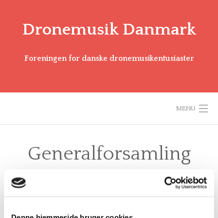
Dronemusik Danmark
Foreningen for danske dronemusikentusiaster
MENU
VELKOMMEN
Generalforsamling
OM OS
2022
VI TILBYDER
ARRANGEMENTER
Denne hjemmeside bruger cookies